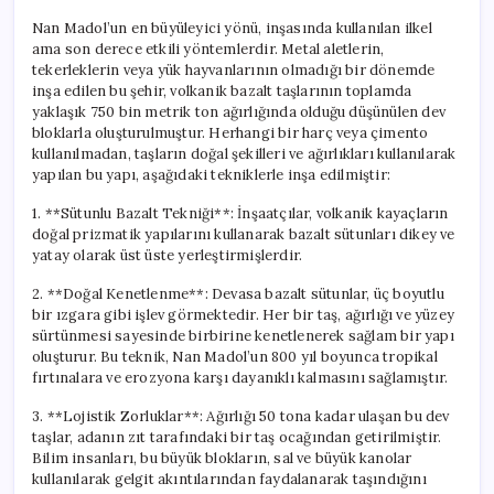
Nan Madol’un en büyüleyici yönü, inşasında kullanılan ilkel
ama son derece etkili yöntemlerdir. Metal aletlerin,
tekerleklerin veya yük hayvanlarının olmadığı bir dönemde
inşa edilen bu şehir, volkanik bazalt taşlarının toplamda
yaklaşık 750 bin metrik ton ağırlığında olduğu düşünülen dev
bloklarla oluşturulmuştur. Herhangi bir harç veya çimento
kullanılmadan, taşların doğal şekilleri ve ağırlıkları kullanılarak
yapılan bu yapı, aşağıdaki tekniklerle inşa edilmiştir:
1. **Sütunlu Bazalt Tekniği**: İnşaatçılar, volkanik kayaçların
doğal prizmatik yapılarını kullanarak bazalt sütunları dikey ve
yatay olarak üst üste yerleştirmişlerdir.
2. **Doğal Kenetlenme**: Devasa bazalt sütunlar, üç boyutlu
bir ızgara gibi işlev görmektedir. Her bir taş, ağırlığı ve yüzey
sürtünmesi sayesinde birbirine kenetlenerek sağlam bir yapı
oluşturur. Bu teknik, Nan Madol’un 800 yıl boyunca tropikal
fırtınalara ve erozyona karşı dayanıklı kalmasını sağlamıştır.
3. **Lojistik Zorluklar**: Ağırlığı 50 tona kadar ulaşan bu dev
taşlar, adanın zıt tarafındaki bir taş ocağından getirilmiştir.
Bilim insanları, bu büyük blokların, sal ve büyük kanolar
kullanılarak gelgit akıntılarından faydalanarak taşındığını