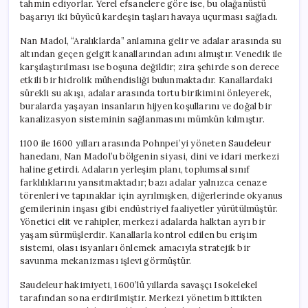
tahmin ediyorlar. Yerel efsanelere göre ise, bu olağanüstü
başarıyı iki büyücü kardeşin taşları havaya uçurması sağladı.
Nan Madol, “Aralıklarda” anlamına gelir ve adalar arasında su
altından geçen gelgit kanallarından adını almıştır. Venedik ile
karşılaştırılması ise boşuna değildir; zira şehirde son derece
etkili bir hidrolik mühendisliği bulunmaktadır. Kanallardaki
sürekli su akışı, adalar arasında tortu birikimini önleyerek,
buralarda yaşayan insanların hijyen koşullarını ve doğal bir
kanalizasyon sisteminin sağlanmasını mümkün kılmıştır.
1100 ile 1600 yılları arasında Pohnpei’yi yöneten Saudeleur
hanedanı, Nan Madol’u bölgenin siyasi, dini ve idari merkezi
haline getirdi. Adaların yerleşim planı, toplumsal sınıf
farklılıklarını yansıtmaktadır; bazı adalar yalnızca cenaze
törenleri ve tapınaklar için ayrılmışken, diğerlerinde okyanus
gemilerinin inşası gibi endüstriyel faaliyetler yürütülmüştür.
Yönetici elit ve rahipler, merkezi adalarda halktan ayrı bir
yaşam sürmüşlerdir. Kanallarla kontrol edilen bu erişim
sistemi, olası isyanları önlemek amacıyla stratejik bir
savunma mekanizması işlevi görmüştür.
Saudeleur hakimiyeti, 1600’lü yıllarda savaşçı Isokelekel
tarafından sona erdirilmiştir. Merkezi yönetim bittikten