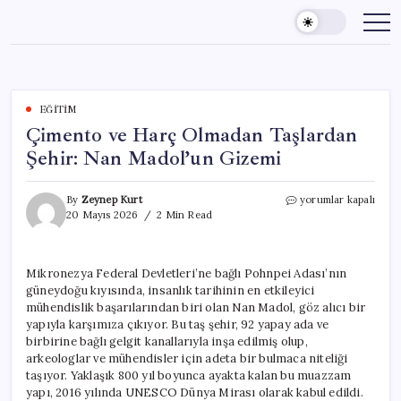
Skip
to
content
EĞITIM
Çimento ve Harç Olmadan Taşlardan
Şehir: Nan Madol’un Gizemi
Çimento
By
Zeynep Kurt
yorumlar kapalı
ve
20 Mayıs 2026
2 Min Read
Harç
Olmadan
Taşlardan
Mikronezya Federal Devletleri’ne bağlı Pohnpei Adası’nın
Şehir:
güneydoğu kıyısında, insanlık tarihinin en etkileyici
Nan
Madol’un
mühendislik başarılarından biri olan Nan Madol, göz alıcı bir
Gizemi
yapıyla karşımıza çıkıyor. Bu taş şehir, 92 yapay ada ve
için
birbirine bağlı gelgit kanallarıyla inşa edilmiş olup,
arkeologlar ve mühendisler için adeta bir bulmaca niteliği
taşıyor. Yaklaşık 800 yıl boyunca ayakta kalan bu muazzam
yapı, 2016 yılında UNESCO Dünya Mirası olarak kabul edildi.