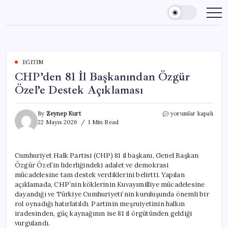
Skip
to
content
EĞITIM
CHP’den 81 İl Başkanından Özgür
Özel’e Destek Açıklaması
CHP’den
By
Zeynep Kurt
yorumlar kapalı
81
22 Mayıs 2026
1 Min Read
İl
Başkanından
Özgür
Cumhuriyet Halk Partisi (CHP) 81 il başkanı, Genel Başkan
Özel’e
Özgür Özel’in liderliğindeki adalet ve demokrasi
Destek
Açıklaması
mücadelesine tam destek verdiklerini belirtti. Yapılan
için
açıklamada, CHP’nin köklerinin Kuvayımilliye mücadelesine
dayandığı ve Türkiye Cumhuriyeti’nin kuruluşunda önemli bir
rol oynadığı hatırlatıldı. Partinin meşruiyetinin halkın
iradesinden, güç kaynağının ise 81 il örgütünden geldiği
vurgulandı.