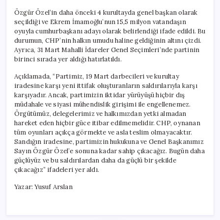
Özgür Özel’in daha önceki 4 kurultayda genel başkan olarak
seçildiği ve Ekrem İmamoğlu’nun 15,5 milyon vatandaşın
oyuyla cumhurbaşkanı adayı olarak belirlendiği ifade edildi. Bu
durumun, CHP’nin halkın umudu haline geldiğinin altını çizdi.
Ayrıca, 31 Mart Mahalli İdareler Genel Seçimleri’nde partinin
birinci sırada yer aldığı hatırlatıldı.
Açıklamada, “Partimiz, 19 Mart darbecileri ve kurultay
iradesine karşı yeni ittifak oluşturanların saldırılarıyla karşı
karşıyadır. Ancak, partimizin iktidar yürüyüşü hiçbir dış
müdahale ve siyasi mühendislik girişimi ile engellenemez.
Örgütümüz, delegelerimiz ve halkımızdan yetki almadan
hareket eden hiçbir güce itibar edilmemelidir. CHP, oynanan
tüm oyunları açıkça görmekte ve asla teslim olmayacaktır.
Sandığın iradesine, partimizin hukukuna ve Genel Başkanımız
Sayın Özgür Özel’e sonuna kadar sahip çıkacağız. Bugün daha
güçlüyüz ve bu saldırılardan daha da güçlü bir şekilde
çıkacağız” ifadeleri yer aldı.
Yazar: Yusuf Arslan