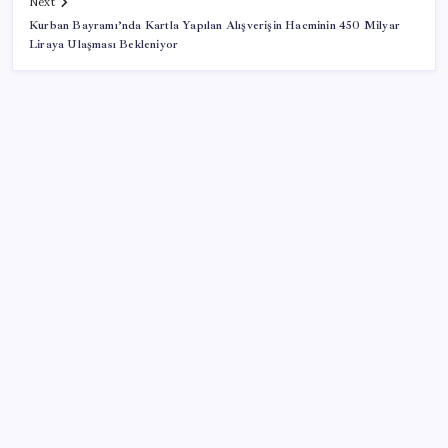
Next
Kurban Bayramı’nda Kartla Yapılan Alışverişin Hacminin 450 Milyar
Liraya Ulaşması Bekleniyor
SON YAZILAR
SGK’dan prim eksiği olanlara kritik uyarı: Bu
imkânlarla emeklilik öne çekiliyor
Electronic Arts Satıldı
Klasik Pokémon Oyunları PC’de Hayat Buldu
Memur ve emeklinin ocak zammı hesabı başladı: İşte
masadaki iki farklı oran