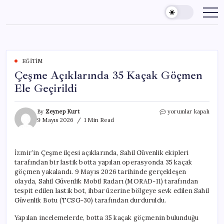
Skip
to
content
EĞITIM
Çeşme Açıklarında 35 Kaçak Göçmen
Ele Geçirildi
Çeşme
By
Zeynep Kurt
yorumlar kapalı
Açıklarında
9 Mayıs 2026
1 Min Read
35
Kaçak
Göçmen
İzmir’in Çeşme ilçesi açıklarında, Sahil Güvenlik ekipleri
Ele
tarafından bir lastik botta yapılan operasyonda 35 kaçak
Geçirildi
için
göçmen yakalandı. 9 Mayıs 2026 tarihinde gerçekleşen
olayda, Sahil Güvenlik Mobil Radarı (MORAD-11) tarafından
tespit edilen lastik bot, ihbar üzerine bölgeye sevk edilen Sahil
Güvenlik Botu (TCSG-30) tarafından durduruldu.
Yapılan incelemelerde, botta 35 kaçak göçmenin bulunduğu