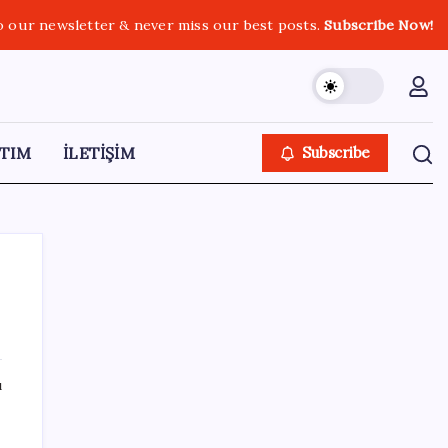
o our newsletter & never miss our best posts.
Subscribe Now!
TIM
İLETİŞİM
Subscribe
SON YAZILAR
ı
SGK’dan prim eksiği olanlara kritik uyarı: Bu
imkânlarla emeklilik öne çekiliyor