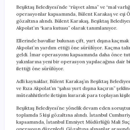
Beşiktaş Belediyesi’nde “rüşvet alma” ve “mal varlı
operasyonlar kapsamında, Bülent Karakaş ve eşi Ö
gözaltına alındı. Bülent Karakaş, Beşiktaş Belediye
Akpolat’ın “kara kutusu” olarak tanımlanıyor.
Ellerinde bavullar bulunan çift, yurt dışına kaçma
Akpolat’ın yardım ettiği öne sürülüyor. Kaçma tali
geldi. İmar operasyonu kapsamında daha önce tutuk
yakınlarına yeni bir operasyon yapılacağına dair b
ilettiği öne sürülüyor.
Adli kaynaklar, Bülent Karakaş’ın Beşiktaş Belediye
ve Rıza Akpolat’ın “şahsı yurt dışına kaçırın” şekli
müteahhitlerle iletişim kurarak para toplayan kişil
Beşiktaş Belediyesi’ne yönelik devam eden soruşt
toplamda 5 kişi gözaltına alındı. İstanbul Cumhur
kapsamında, İstanbul Emniyet Müdürlüğü Mali Suçla
operasyon düzenledi. Gözaltına alınanlar arasında