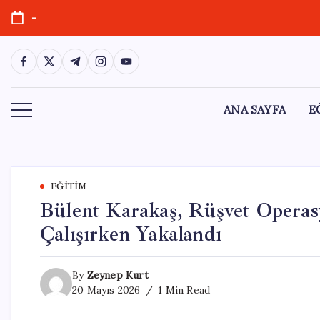
Skip
-
to
content
https://www.facebook.com/
https://twitter.com/
https://t.me/
https://www.instagram.com/
https://youtube.com/
ANA SAYFA
E
EĞITIM
Bülent Karakaş, Rüşvet Operas
Çalışırken Yakalandı
By
Zeynep Kurt
20 Mayıs 2026
1 Min Read