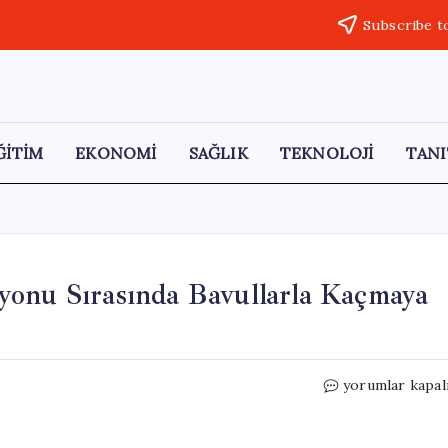
Subscribe t
ĞİTİM
EKONOMİ
SAĞLIK
TEKNOLOJİ
TANI
yonu Sırasında Bavullarla Kaçmaya
Bülent
yorumlar kapal
Karakaş,
Rüşvet
Operasyonu