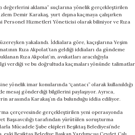
Sırasında
ğı değerlerini aklama” suçlarına yönelik gerçekleştirilen
Bavullarla
zlem Demir Karakaş, yurt dışına kaçmaya çalışırken
Kaçmaya
si Personel Hizmetleri Yöneticisi olarak biliniyor ve Rıza
Çalışırken
Yakalandı
için
k üzereyken yakalandı. İddialara göre, kaçışlarına Yeşim
matının Rıza Akpolat’tan geldiği iddiaları da gündeme
lanan Rıza Akpolat’ın, avukatları aracılığıyla
ilgi verdiği ve bu doğrultuda kaçmaları yönünde talimatla
sine yönelik imar konularında “çantacı” olarak kullanıldığı
nde mesaj gönderdiği bilgilerini paylaşıyor. Ayrıca,
erin arasında Karakaş’ın da bulunduğu iddia ediliyor.
urma çerçevesinde gerçekleştirilen yeni operasyonda
iyet Başsavcılığı tarafından yürütülen soruşturma
rla Mücadele Şube ekipleri Beşiktaş Belediyesi’nde
, eski Beşiktaş Belediye Başkan Yardımcısı Cevdet Çalı,