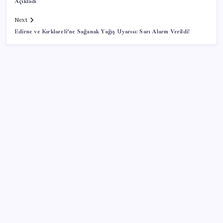
Açıkladı
Next
Edirne ve Kırklareli’ne Sağanak Yağış Uyarısı: Sarı Alarm Verildi!
SON YAZILAR
SGK’dan prim eksiği olanlara kritik uyarı: Bu
imkânlarla emeklilik öne çekiliyor
Electronic Arts Satıldı
Klasik Pokémon Oyunları PC’de Hayat Buldu
Memur ve emeklinin ocak zammı hesabı başladı: İşte