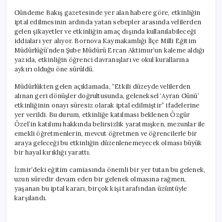
Gündeme Bakış gazetesinde yer alan habere göre, etkinliğin
iptal edilmesinin ardında yatan sebepler arasında velilerden
gelen şikayetler ve etkinliğin amaç dışında kullanılabileceği
iddiaları yer alıyor. Bornova Kaymakamlığı İlçe Milli Eğitim
Müdürlüğü’nden Şube Müdürü Ercan Aktimur’un kaleme aldığı
yazıda, etkinliğin öğrenci davranışları ve okul kurallarına
aykırı olduğu öne sürüldü.
Müdürlükten gelen açıklamada, “Etkili düzeyde velilerden
alınan geri dönüşler doğrultusunda, geleneksel ‘Ayran Günü’
etkinliğinin onayı süresiz olarak iptal edilmiştir” ifadelerine
yer verildi. Bu durum, etkinliğe katılması beklenen Özgür
Özel’in katılımı hakkında belirsizlik yaratmışken, mezunlar ile
emekli öğretmenlerin, mevcut öğretmen ve öğrencilerle bir
araya geleceği bu etkinliğin düzenlenemeyecek olması büyük
bir hayal kırıklığı yarattı.
İzmir’deki eğitim camiasında önemli bir yer tutan bu gelenek,
uzun süredir devam eden bir gelenek olmasına rağmen,
yaşanan bu iptal kararı, birçok kişi tarafından üzüntüyle
karşılandı.