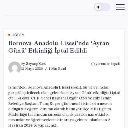
Skip
to
content
EĞITIM
Bornova Anadolu Lisesi’nde ‘Ayran
Günü’ Etkinliği İptal Edildi
Bornova
By
Zeynep Kurt
yorumlar kapalı
Anadolu
12 Mayıs 2026
1 Min Read
Lisesi’nde
‘Ayran
Günü’
İzmir’deki Bornova Anadolu Lisesi (BAL), bu yıl 58’incisi
Etkinliği
gerçekleştirilecek olan geleneksel ‘Ayran Günü’ etkinliğini iptal
İptal
Edildi
etti. Bu okul, CHP Genel Başkanı Özgür Özel ve eski İzmir
için
Belediye Başkanı Tunç Soyer gibi önemli isimlerin mezun
olduğu bir eğitim kurumu olarak biliniyor. İlçe Milli Eğitim
Müdürlüğü tarafından süresiz olarak yasaklanan etkinlik,
mezunlar ve öğretmenlerin bir araya gelmesi planlanan 2
Haziran 2024’te yapılacaktı.