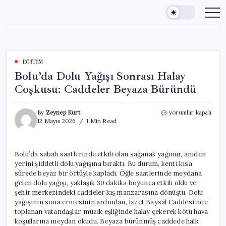
Skip
to
content
EĞITIM
Bolu’da Dolu Yağışı Sonrası Halay
Coşkusu: Caddeler Beyaza Büründü
Bolu’da
By
Zeynep Kurt
yorumlar kapalı
Dolu
12 Mayıs 2026
1 Min Read
Yağışı
Sonrası
Halay
Bolu’da sabah saatlerinde etkili olan sağanak yağmur, aniden
Coşkusu:
yerini şiddetli dolu yağışına bıraktı. Bu durum, kenti kısa
Caddeler
Beyaza
sürede beyaz bir örtüyle kapladı. Öğle saatlerinde meydana
Büründü
gelen dolu yağışı, yaklaşık 30 dakika boyunca etkili oldu ve
için
şehir merkezindeki caddeler kış manzarasına dönüştü. Dolu
yağışının sona ermesinin ardından, İzzet Baysal Caddesi’nde
toplanan vatandaşlar, müzik eşliğinde halay çekerek kötü hava
koşullarına meydan okudu. Beyaza bürünmüş caddede halk