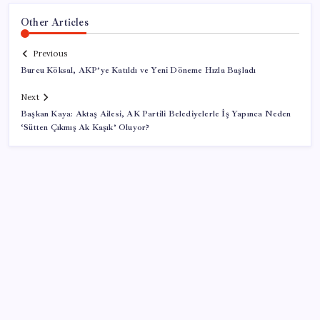
Other Articles
Previous
Burcu Köksal, AKP’ye Katıldı ve Yeni Döneme Hızla Başladı
Next
Başkan Kaya: Aktaş Ailesi, AK Partili Belediyelerle İş Yapınca Neden
‘Sütten Çıkmış Ak Kaşık’ Oluyor?
SON YAZILAR
SGK’dan prim eksiği olanlara kritik uyarı: Bu