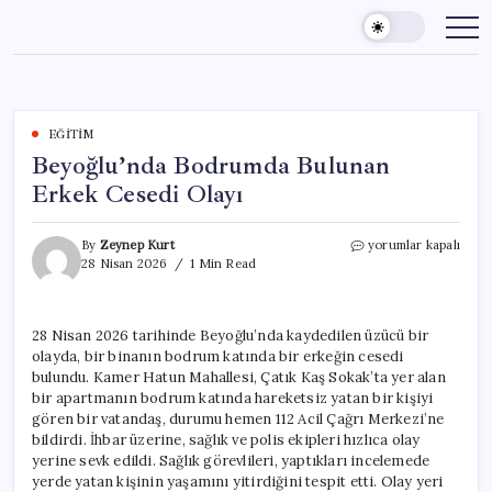
Skip
to
content
EĞITIM
Beyoğlu’nda Bodrumda Bulunan
Erkek Cesedi Olayı
Beyoğlu’nda
By
Zeynep Kurt
yorumlar kapalı
Bodrumda
28 Nisan 2026
1 Min Read
Bulunan
Erkek
Cesedi
28 Nisan 2026 tarihinde Beyoğlu’nda kaydedilen üzücü bir
Olayı
olayda, bir binanın bodrum katında bir erkeğin cesedi
için
bulundu. Kamer Hatun Mahallesi, Çatık Kaş Sokak’ta yer alan
bir apartmanın bodrum katında hareketsiz yatan bir kişiyi
gören bir vatandaş, durumu hemen 112 Acil Çağrı Merkezi’ne
bildirdi. İhbar üzerine, sağlık ve polis ekipleri hızlıca olay
yerine sevk edildi. Sağlık görevlileri, yaptıkları incelemede
yerde yatan kişinin yaşamını yitirdiğini tespit etti. Olay yeri