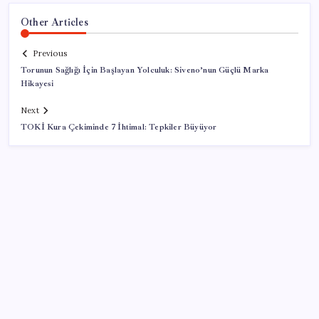
Other Articles
Previous
Torunun Sağlığı İçin Başlayan Yolculuk: Siveno’nun Güçlü Marka
Hikayesi
Next
TOKİ Kura Çekiminde 7 İhtimal: Tepkiler Büyüyor
SON YAZILAR
SGK’dan prim eksiği olanlara kritik uyarı: Bu