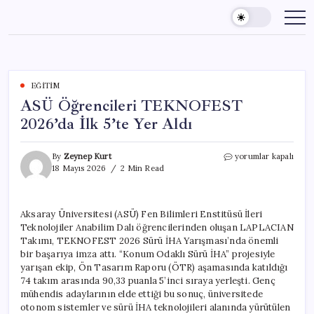
Skip
to
content
EĞITIM
ASÜ Öğrencileri TEKNOFEST
2026’da İlk 5’te Yer Aldı
ASÜ
By
Zeynep Kurt
yorumlar kapalı
Öğrencileri
18 Mayıs 2026
2 Min Read
TEKNOFEST
2026’da
İlk
Aksaray Üniversitesi (ASÜ) Fen Bilimleri Enstitüsü İleri
5’te
Teknolojiler Anabilim Dalı öğrencilerinden oluşan LAPLACIAN
Yer
Aldı
Takımı, TEKNOFEST 2026 Sürü İHA Yarışması’nda önemli
için
bir başarıya imza attı. “Konum Odaklı Sürü İHA” projesiyle
yarışan ekip, Ön Tasarım Raporu (ÖTR) aşamasında katıldığı
74 takım arasında 90,33 puanla 5’inci sıraya yerleşti. Genç
mühendis adaylarının elde ettiği bu sonuç, üniversitede
otonom sistemler ve sürü İHA teknolojileri alanında yürütülen