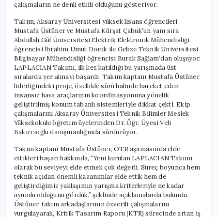
çalışmaların ne denli etkili olduğunu gösteriyor.
Takım, Aksaray Üniversitesi yüksek lisans öğrencileri
Mustafa Üstüner ve Mustafa Kürşat Çabuk’un yanı sıra
Abdullah Gül Üniversitesi Elektrik Elektronik Mühendisliği
öğrencisi İbrahim Umut Doruk ile Gebze Teknik Üniversitesi
Bilgisayar Mühendisliği öğrencisi Burak Sağlam’dan oluşuyor.
LAPLACIAN Takımı, ilk kez katıldığı bu yarışmada üst
sıralarda yer almayı başardı. Takım kaptanı Mustafa Üstüner
liderliğindeki proje, özellikle sürü halinde hareket eden
insansız hava araçlarının koordinasyonuna yönelik
geliştirilmiş konum tabanlı sistemleriyle dikkat çekti. Ekip,
çalışmalarını Aksaray Üniversitesi Teknik Bilimler Meslek
Yüksekokulu öğretim üyelerinden Dr. Öğr. Üyesi Veli
Bakırcıoğlu danışmanlığında sürdürüyor.
Takım kaptanı Mustafa Üstüner, ÖTR aşamasında elde
ettikleri başarı hakkında, “Yeni kurulan LAPLACIAN Takımı
olarak bu seviyeyi elde etmek çok değerli. Süreç boyunca hem
teknik açıdan önemli kazanımlar elde ettik hem de
geliştirdiğimiz yaklaşımın yarışma kriterleriyle ne kadar
uyumlu olduğunu gördük.” şeklinde açıklamalarda bulundu.
Üstüner, takım arkadaşlarının özverili çalışmalarını
vurgulayarak, Kritik Tasarım Raporu (KTR) sürecinde artan iş