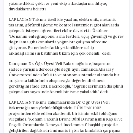
yüküne dikkat çekti ve yeni ekip arkadaşlarına ihtiyaç
duyduklarını belirtti.
LAPLACIAN Takımı, özellikle yazılım, elektronik, mekanik
tasarım, görüntü işleme ve kontrol sistemleri gibi alanlarda
çalışmak isteyen öğrencileri ekibe davet etti. Üstüner,
“Donanım entegrasyonu, saha testleri, uçuş güvenliği ve görev
doğrulama gibi konularda yoğun bir çalışma sürecine
giriyoruz. Bu nedenle farklı yetkinliklere sahip
arkadaşlarımızın katılması bizim için çok önemli.” dedi.
Danışman Dr. Öğr. Üyesi Veli Bakırcıoğlu ise, başarının
sadece yarışma derecesiyle değil, aynı zamanda Aksaray
Üniversitesi’nde sürü İHA ve otonom sistemler alanında bir
araştırma kültürünün oluşmasıyla değerlendirilmesi
gerektiğini ifade etti. Bakırcıoğlu, “Öğrencilerimizin disiplinli
çalışmaları sayesinde önemli bir ivme yakaladık.” dedi.
LAPLACIAN Takımı, çalışmalarında Dr. Öğr. Üyesi Veli
Bakırcıoğlu’nun yürütücülüğündeki TÜBİTAK 1002
projesinden elde edilen akademik birikimin etkili olduğunu
vurguladı. “Konum Tabanlı Drone Sürü Davranışının Kapalı ve
Engelli Ortamlarda Deneysel İncelenmesi” başlıklı proje ile
geliştirilen dağıtık sürü mimarisi, yön farkındalıklı çarpışma