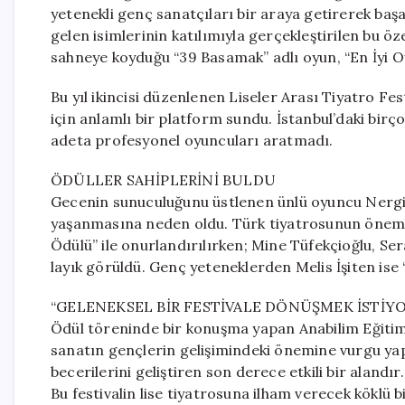
yetenekli genç sanatçıları bir araya getirerek başa
gelen isimlerinin katılımıyla gerçekleştirilen bu öz
sahneye koyduğu “39 Basamak” adlı oyun, “En İyi O
Bu yıl ikincisi düzenlenen Liseler Arası Tiyatro Fes
için anlamlı bir platform sundu. İstanbul’daki birç
adeta profesyonel oyuncuları aratmadı.
ÖDÜLLER SAHİPLERİNİ BULDU
Gecenin sunuculuğunu üstlenen ünlü oyuncu Nergis
yaşanmasına neden oldu. Türk tiyatrosunun öneml
Ödülü” ile onurlandırılırken; Mine Tüfekçioğlu, S
layık görüldü. Genç yeteneklerden Melis İşiten ise
“GELENEKSEL BİR FESTİVALE DÖNÜŞMEK İSTİY
Ödül töreninde bir konuşma yapan Anabilim Eğitim
sanatın gençlerin gelişimindeki önemine vurgu yapt
becerilerini geliştiren son derece etkili bir alandı
Bu festivalin lise tiyatrosuna ilham verecek köklü