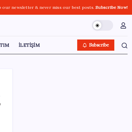
o our newsletter & never miss our best posts.
Subscribe Now!
TIM
İLETİŞİM
Subscribe
ı
SON YAZILAR
Electronic Arts Satıldı