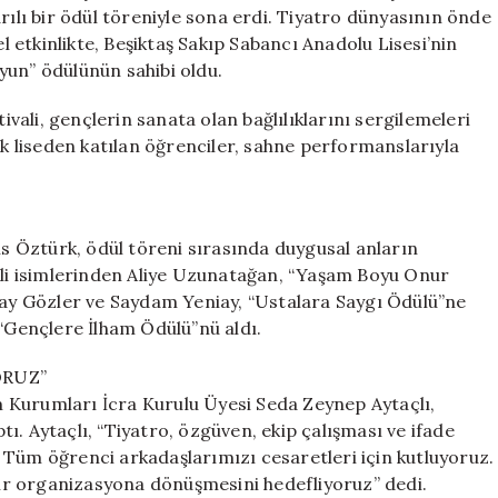
Ödüller
rılı bir ödül töreniyle sona erdi. Tiyatro dünyasının önde
Sahiplerini
el etkinlikte, Beşiktaş Sakıp Sabancı Anadolu Lisesi’nin
Buldu!
yun” ödülünün sahibi oldu.
için
tivali, gençlerin sanata olan bağlılıklarını sergilemeleri
ok liseden katılan öğrenciler, sahne performanslarıyla
 Öztürk, ödül töreni sırasında duygusal anların
i isimlerinden Aliye Uzunatağan, “Yaşam Boyu Onur
eray Gözler ve Saydam Yeniay, “Ustalara Saygı Ödülü”ne
 “Gençlere İlham Ödülü”nü aldı.
ORUZ”
 Kurumları İcra Kurulu Üyesi Seda Zeynep Aytaçlı,
ı. Aytaçlı, “Tiyatro, özgüven, ekip çalışması ve ifade
r. Tüm öğrenci arkadaşlarımızı cesaretleri için kutluyoruz.
 bir organizasyona dönüşmesini hedefliyoruz” dedi.