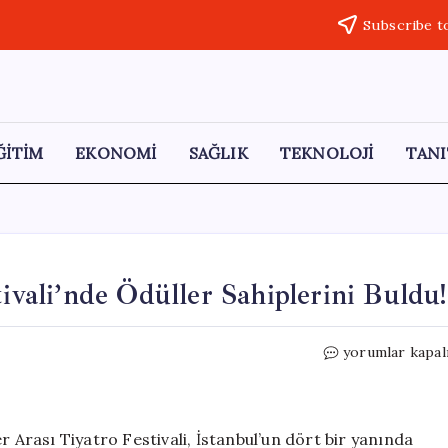
Subscribe t
ĞİTİM
EKONOMİ
SAĞLIK
TEKNOLOJİ
TANI
tivali’nde Ödüller Sahiplerini Buldu!
Anabilim
yorumlar kapal
2.
Liseler
Tiyatro
Festivali’nde
r Arası Tiyatro Festivali, İstanbul’un dört bir yanında