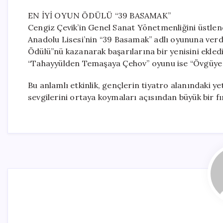
EN İYİ OYUN ÖDÜLÜ “39 BASAMAK”
Cengiz Çevik’in Genel Sanat Yönetmenliğini üstlend
Anadolu Lisesi’nin “39 Basamak” adlı oyununa verd
Ödülü”nü kazanarak başarılarına bir yenisini ekle
“Tahayyülden Temaşaya Çehov” oyunu ise “Övgüye 
Bu anlamlı etkinlik, gençlerin tiyatro alanındaki y
sevgilerini ortaya koymaları açısından büyük bir f