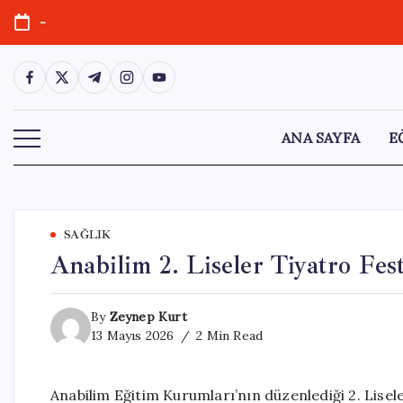
Skip
-
to
content
https://www.facebook.com/
https://twitter.com/
https://t.me/
https://www.instagram.com/
https://youtube.com/
ANA SAYFA
E
SAĞLIK
Anabilim 2. Liseler Tiyatro Fes
By
Zeynep Kurt
13 Mayıs 2026
2 Min Read
Anabilim Eğitim Kurumları’nın düzenlediği 2. Lisele