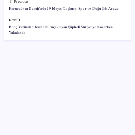
Previous
Karacaören Barajı’nda 19 Mayıs Coşkusu: Spor ve Doğa Bir Arada
Next
Borç Yüzünden Kuzenini Bıçaklayan Şüpheli Suriye’ye Kaçarken
Yakalandı
SON YAZILAR
SGK’dan prim eksiği olanlara kritik uyarı: Bu
imkânlarla emeklilik öne çekiliyor
Electronic Arts Satıldı