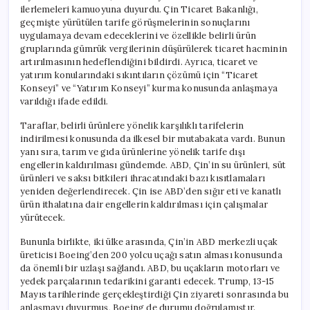
ilerlemeleri kamuoyuna duyurdu. Çin Ticaret Bakanlığı,
geçmişte yürütülen tarife görüşmelerinin sonuçlarını
uygulamaya devam edeceklerini ve özellikle belirli ürün
gruplarında gümrük vergilerinin düşürülerek ticaret hacminin
artırılmasının hedeflendiğini bildirdi. Ayrıca, ticaret ve
yatırım konularındaki sıkıntıların çözümü için “Ticaret
Konseyi” ve “Yatırım Konseyi” kurma konusunda anlaşmaya
varıldığı ifade edildi.
Taraflar, belirli ürünlere yönelik karşılıklı tarifelerin
indirilmesi konusunda da ilkesel bir mutabakata vardı. Bunun
yanı sıra, tarım ve gıda ürünlerine yönelik tarife dışı
engellerin kaldırılması gündemde. ABD, Çin’in su ürünleri, süt
ürünleri ve saksı bitkileri ihracatındaki bazı kısıtlamaları
yeniden değerlendirecek. Çin ise ABD’den sığır eti ve kanatlı
ürün ithalatına dair engellerin kaldırılması için çalışmalar
yürütecek.
Bununla birlikte, iki ülke arasında, Çin’in ABD merkezli uçak
üreticisi Boeing’den 200 yolcu uçağı satın alması konusunda
da önemli bir uzlaşı sağlandı. ABD, bu uçakların motorları ve
yedek parçalarının tedarikini garanti edecek. Trump, 13-15
Mayıs tarihlerinde gerçekleştirdiği Çin ziyareti sonrasında bu
anlaşmayı duyurmuş, Boeing de durumu doğrulamıştır.