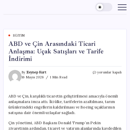
Skip
to
content
EĞITIM
ABD ve Çin Arasındaki Ticari
Anlaşma: Uçak Satışları ve Tarife
İndirimi
ABD
By
Zeynep Kurt
yorumlar kapalı
ve
16 Mayıs 2026
1 Min Read
Çin
Arasındaki
Ticari
ABD ve Çin, karşılıklı ticaretin geliştirilmesi amacıyla önemli
Anlaşma:
anlaşmalara imza attı. İki ülke, tarifelerin azaltılması, tarım
Uçak
Satışları
ürünlerindeki engellerin kaldırılması ve Boeing uçaklarının
ve
satışına dair önemli uzlaşılar sağladı.
Tarife
İndirimi
Çin yönetimi, ABD Başkanı Donald Trump’ın Pekin
için
ziyaretinin ardından, ticaret ve yatırım alanlarında kaydedilen