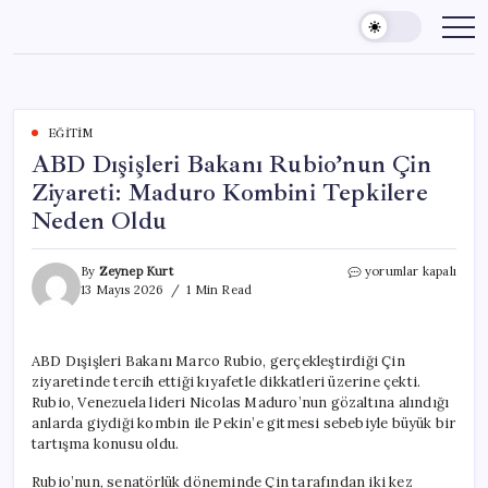
Skip
to
content
EĞITIM
ABD Dışişleri Bakanı Rubio’nun Çin
Ziyareti: Maduro Kombini Tepkilere
Neden Oldu
ABD
By
Zeynep Kurt
yorumlar kapalı
Dışişleri
13 Mayıs 2026
1 Min Read
Bakanı
Rubio’nun
Çin
ABD Dışişleri Bakanı Marco Rubio, gerçekleştirdiği Çin
Ziyareti:
ziyaretinde tercih ettiği kıyafetle dikkatleri üzerine çekti.
Maduro
Kombini
Rubio, Venezuela lideri Nicolas Maduro’nun gözaltına alındığı
Tepkilere
anlarda giydiği kombin ile Pekin’e gitmesi sebebiyle büyük bir
Neden
tartışma konusu oldu.
Oldu
için
Rubio’nun, senatörlük döneminde Çin tarafından iki kez