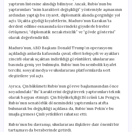
yaptırım listesine alındığı biliniyor. Ancak, Rubio’nun bu
yaptırımları “isim karakteri değişikliği” yöntemiyle aşmasının
ardından yaptığı bu ziyaret, diplomatik alanda gerginliğe yol
açtı. Uçakta giydiği kıyafetlerin, Maduro’nun Karakas’ta
derdest edilme esnasında üzerindeki giysilerle birebir
örtüşmesi, “diplomatik nezaketsizlik” ve “gövde gösterisi”
olarak değerlendirildi.
Maduro’nun, ABD Başkanı Donald Trump’ın operasyonu
açıkladığı anlarda kafasında çuval, elleri kelepçeli ve ayakları
zincirli olarak uçaktan indirildiği görüntüleri, uluslararası
basında geniş yer bulmuştu. Rubio’nun bu sembolik kıyafet
tercihi, sosyal medya ve uluslararası platformlarda sert
eleştirilere yol açtı.
Ayrıca, Çin hükümeti Rubio’nun göreve başlamasından önce
soyadındaki “Ru” karakterini değiştirerek yaptırımları teknik
olarak baypas etmişti. Çin Büyükelçiliği Sözcüsü Liu Pengyu,
Rubio’nun senatörlük dönemindeki yaptırımlara atıfta
bulunarak bu değişikliği açıklasa da, Rubio’nun Pekin’e bu
imajla girmesi Çinli yetkilileri rahatsız etti.
Rubio’nun bu davranışı, uluslararası ilişkilere dair önemli bir
tartışmayı da beraberinde getirdi.