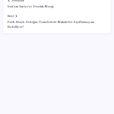
Previous
Irak’tan Suriye’ye Dostluk Mesajı
Next
Fatih Altaylı: Erdoğan Transferlerle Muhalefeti Zayıflatmayı mı
Hedefliyor?
SON YAZILAR
ABD’de kısa vadeli enflasyon beklentisi geriledi
Özgür Özel’den Le Monde’a çarpıcı yazı: ‘Bu sürecin
kırılma noktası…’