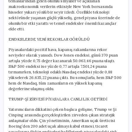
temaslarından gelen olumlu sinyaller ve açıklanan
makroekonomik verilerin etkisiyle New York borsasında
hisseler yukarı yönlü bir seyir izledi. Özellikle teknoloji
sektöründe yaşanan güçlü yükseliş, genel piyasa üzerinde de
olumlu bir etki yarattı ve temel endeksler önemli kazançlar
elde etti.
ENDKSLERDE YENİ REKORLAR GÖRÜLDÜ
Piyasalardaki pozitif hava, kapanış rakamlarına rekor
seviyeler olarak yansıdı. Dow Jones endeksi, günü 370 puan
artışla yüzde 0,75 değer kazanarak 50.063,46 puana ulaştı.
S&P 500 endeksi ise yüzde 0,77 artışla 7.501,24 puana
tırmanırken, teknoloji odaklı Nasdaq endeksi yüzde 0,88
yükselerek 26.635,22 puana çıktı. Bu sonuçlarla, hem S&P 500
hem de Nasdaq, tüm zamanların en yüksek kapanış
değerlerine ulaşmış oldu.
TRUMP-Şİ ZİRVESİ PİYASALARA CANLILIK GETİRDİ
Yatırımcıların dikkatini çeken başlıca gelişme, Trump ve Şi
Cinping arasında gerçekleştirilen zirveden çıkan stratejik
anlaşmalar oldu. Çin yönetiminin, Amerikan uçak üreticisi
Boeing’den 200 adet uçak almayı kabul etmesi, ticaret
savaşlarına ilişkin endişeleri hafifleterek piyasalardaki risk