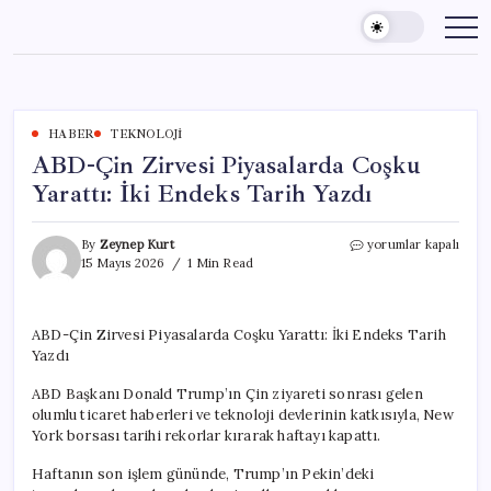
Skip
to
content
HABER
TEKNOLOJI
ABD-Çin Zirvesi Piyasalarda Coşku
Yarattı: İki Endeks Tarih Yazdı
ABD-
By
Zeynep Kurt
yorumlar kapalı
Çin
15 Mayıs 2026
1 Min Read
Zirvesi
Piyasalarda
Coşku
ABD-Çin Zirvesi Piyasalarda Coşku Yarattı: İki Endeks Tarih
Yarattı:
Yazdı
İki
Endeks
ABD Başkanı Donald Trump’ın Çin ziyareti sonrası gelen
Tarih
Yazdı
olumlu ticaret haberleri ve teknoloji devlerinin katkısıyla, New
için
York borsası tarihi rekorlar kırarak haftayı kapattı.
Haftanın son işlem gününde, Trump’ın Pekin’deki