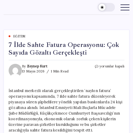
Skip
to
content
EĞITIM
7 İlde Sahte Fatura Operasyonu: Çok
Sayıda Gözaltı Gerçekleşti
7
By
Zeynep Kurt
yorumlar kapalı
İlde
13 Mayıs 2026
1 Min Read
Sahte
Fatura
Operasyonu:
İstanbul merkezli olarak gerçekleştirilen ‘naylon fatura’
Çok
operasyonu kapsamında, 7 ilde sahte fatura düzenleyerek
Sayıda
Gözaltı
piyasaya süren şüphelilere yönelik yapılan baskınlarda 24 kişi
Gerçekleşti
gözaltına alındı. İstanbul Emniyeti Mali Suçlarla Mücadele
için
Şube Müdürlüğü, Küçükçekmece Cumhuriyet Başsavcılığı’nın
koordinasyonuyla, ekonomik olarak zorluk çeken kişilerin
üzerine paravan şirketler kurulduğunu ve bu şirketler
aracılığıyla sahte fatura kesildiğini tespit etti.